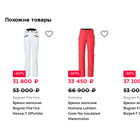
Похожие товары
-40%
-50%
-30%
31 800 ₽
33 450 ₽
37 10
53 000 ₽
66 900 ₽
53 0
Bogner Fire+Ice
Norrona
Bogner Fi
Брюки женские
Брюки женские
Брюки ж
Bogner Fire+Ice
Norrona Lofoten
Bogner Fi
Nessa-T Offwhite
Gore-Tex Insulated
Borja4-T 
Watermelon