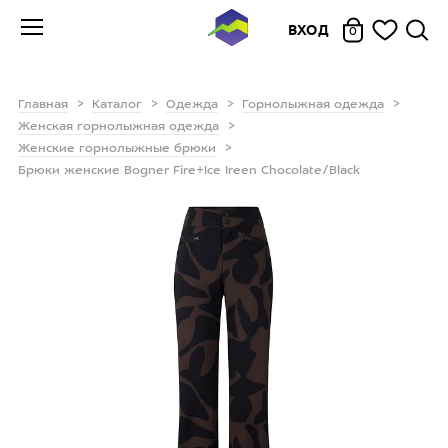
ВХОД
0
Главная
Каталог
Одежда
Горнолыжная одежда
Женская горнолыжная одежда
Женские горнолыжные брюки
Брюки женские Bogner Fire+Ice Ireen Chocolate/Black