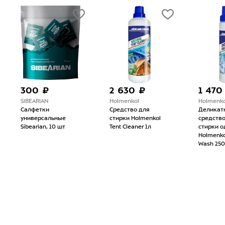
300 ₽
2 630 ₽
1 470
SIBEARIAN
Holmenkol
Holmenko
Салфетки
Средство для
Деликат
универсальные
стирки Holmenkol
средство
Sibearian, 10 шт
Tent Cleaner 1л
стирки 
Holmenk
Wash 25