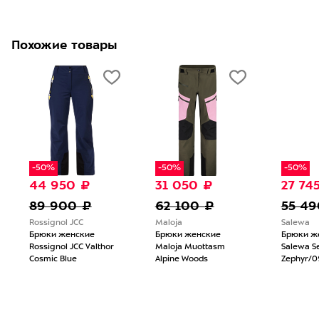
Похожие товары
-50%
-50%
-50%
44 950 ₽
31 050 ₽
27 74
89 900 ₽
62 100 ₽
55 49
Rossignol JCC
Maloja
Salewa
Брюки женские
Брюки женские
Брюки ж
Rossignol JCC Valthor
Maloja Muottasm
Salewa Se
Cosmic Blue
Alpine Woods
Zephyr/0