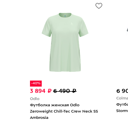
3 000 ₽
11 000 ₽
The North Face
Bogner Fire+Ice
Футболка женская The North
Футболка женская 
Face Evolution Simple Dome Slim
Fire+Ice Cludy Light
Stone Slab