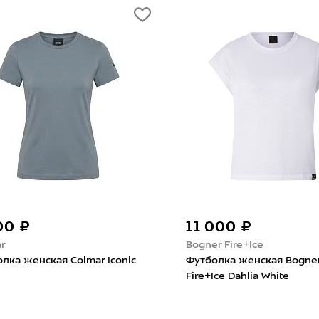
5 490 ₽
The North Face
Bogner
Футболка женская The North
 Sage
Face Lightning Alpine Granite Grey