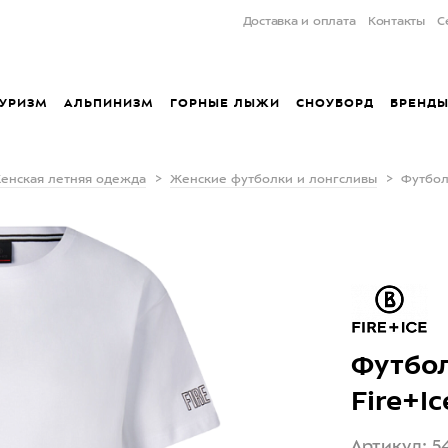
Доставка и оплата
Контакты
С
УРИЗМ
АЛЬПИНИЗМ
ГОРНЫЕ ЛЫЖИ
СНОУБОРД
БРЕНД
енская летняя одежда
Женские футболки и лонгсливы
Футбол
Футбол
Fire+Ic
Артикул: 5