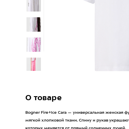
О товаре
Bogner Fire+Ice Cara — универсальная женская 
мягкой хлопковой ткани. Спину и рукав украша
которых меняется от прямый солнечных лучей.