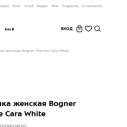
ервис
Блог
Клуб
Видео
Fest
Подкасты
О магазине
ВХОД
Ы
SALE
0
ка женская Bogner Fire+Ice Cara White
ка женская Bogner
e Cara White
4539608031