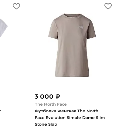
-50%
5 490 ₽
3 495 ₽
6 99
The North Face
Colmar
Футболка женская The North
Футболка женская
Face Lightning Alpine Galactic Blue
Sustainable Iconic 