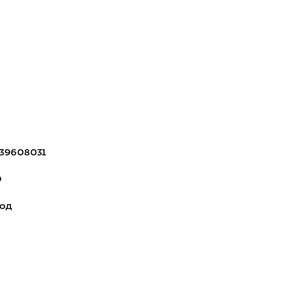
39608031
9
род