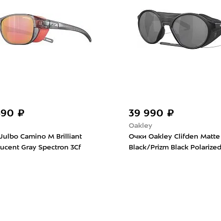
24 340 ₽
Oakley
ar
Очки Oakley Sutro Matte
Pacific/Prizm Road Black