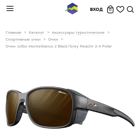
ВХОД
0
Главная
Каталог
Аксессуары туристические
Спортивные очки
Очки
Очки Julbo Montebianco 2 Black/Grey Reactiv 2-4 Polar