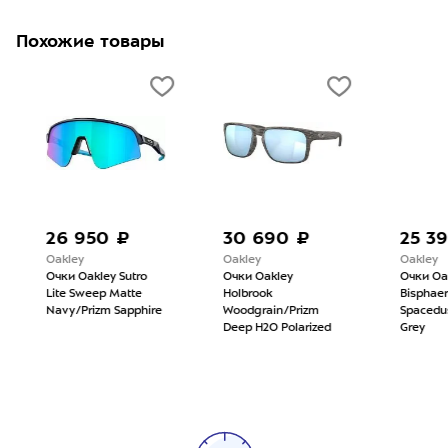
Похожие товары
26 950 ₽
30 690 ₽
25 39
Oakley
Oakley
Oakley
Очки Oakley Sutro
Очки Oakley
Очки Oak
Lite Sweep Matte
Holbrook
Bisphaer
Navy/Prizm Sapphire
Woodgrain/Prizm
Spacedus
Deep H2O Polarized
Grey