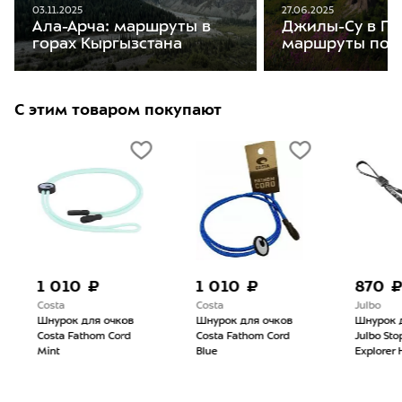
03.11.2025
27.06.2025
Ала-Арча: маршруты в
Джилы-Су в Пр
горах Кыргызстана
маршруты пох
С этим товаром покупают
1 010 ₽
1 010 ₽
870 
Costa
Costa
Julbo
Шнурок для очков
Шнурок для очков
Шнурок 
Costa Fathom Cord
Costa Fathom Cord
Julbo Sto
Mint
Blue
Explorer 