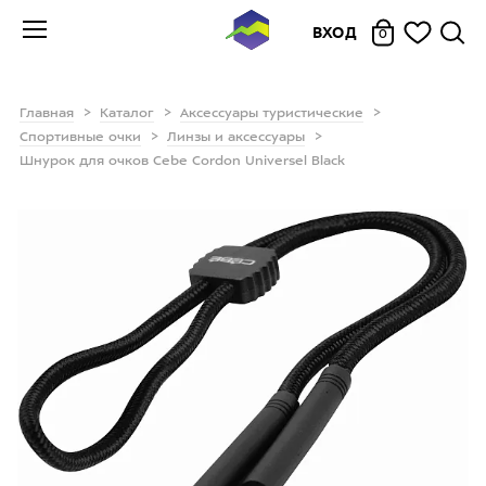
ВХОД
0
Главная
Каталог
Аксессуары туристические
Спортивные очки
Линзы и аксессуары
Шнурок для очков Cebe Cordon Universel Black