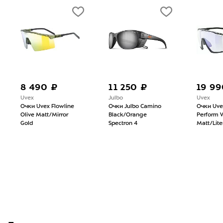
8 490 ₽
11 250 ₽
19 99
Uvex
Julbo
Uvex
Очки Uvex Flowline
Очки Julbo Camino
Очки Uve
Olive Matt/Mirror
Black/Orange
Perform V
Gold
Spectron 4
Matt/Lite