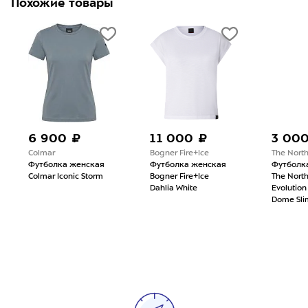
Похожие товары
6 900 ₽
11 000 ₽
3 00
Colmar
Bogner Fire+Ice
The Nort
Футболка женская
Футболка женская
Футболк
Colmar Iconic Storm
Bogner Fire+Ice
The Nort
Dahlia White
Evolution
Dome Sli