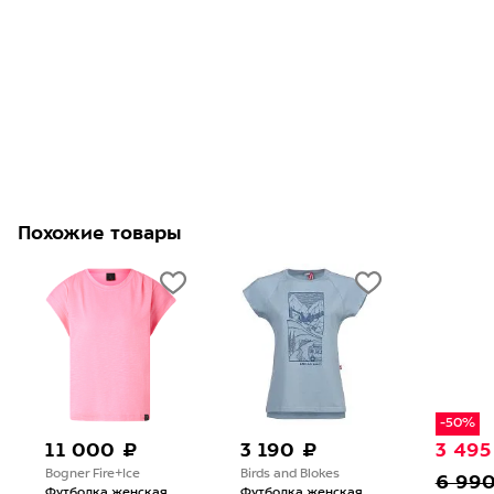
Похожие товары
-50%
11 000 ₽
3 190 ₽
3 495
Bogner Fire+Ice
Birds and Blokes
6 99
Футболка женская
Футболка женская