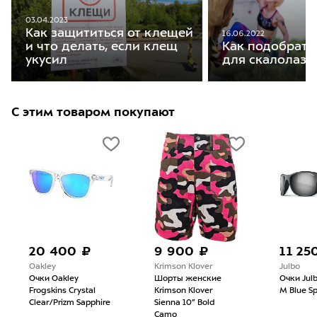
03.04.2023
Как защититься от клещей
16.06.2022
и что делать, если клещ
Как подобрать
укусил
для скалолаза
С этим товаром покупают
20 400 ₽
9 900 ₽
11 25
Oakley
Krimson Klover
Julbo
Очки Oakley
Шорты женские
Очки Jul
Frogskins Crystal
Krimson Klover
M Blue Sp
Clear/Prizm Sapphire
Sienna 10” Bold
Camo