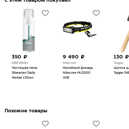
С этим товаром покупают
350 ₽
9 490 ₽
130 ₽
SIBEARIAN
Nitecore
Тарри
Чистящая пена
Налобный фонарь
Щетка д
Sibearian Daily
Nitecore HU2000
Тарри 34
Herbal 150мл
UHE
Похожие товары