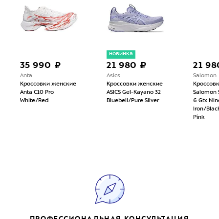
новинка
35 990 ₽
21 980 ₽
21 98
Anta
Asics
Salomon
Кроссовки женские
Кроссовки женские
Кроссов
Anta C10 Pro
ASICS Gel-Kayano 32
Salomon 
White/Red
Bluebell/Pure Silver
6 Gtx Nin
Iron/Bla
Pink
ПРОФЕССИОНАЛЬНАЯ КОНСУЛЬТАЦИЯ