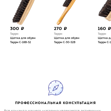
300 ₽
270 ₽
160 
Тарри
Тарри
Тарри
Щетка для обуви
Щетка для обуви
Щетка д
Тарри С-18В-52
Тарри С-30-52В
Тарри С-1
ПРОФЕССИОНАЛЬНАЯ КОНСУЛЬТАЦИЯ
Вся команда нашего магазина увлекается активными