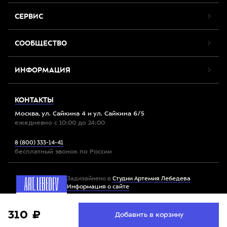
СЕРВИС
СООБЩЕСТВО
ИНФОРМАЦИЯ
КОНТАКТЫ
Москва, ул. Сайкина 4 и ул. Сайкина 6/5
ежедневно с 10:00 до 24:00
8 (800) 333-14-41
бесплатный звонок по России
Задизайнено в
Студии Артемия Лебедева
Информация о сайте
Мы используем файлы cookie. Продолжив работу с
310 ₽
Принять
Добавить в корзину
Все права защищены. 2012-2026 © Спорт-Марафон
сайтом, вы соглашаетесь с
условиями использования
файлов cookie