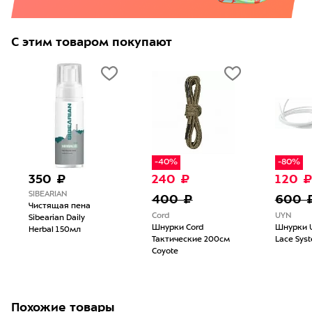
С этим товаром покупают
-40%
-80%
350 ₽
240 ₽
120 
SIBEARIAN
400 ₽
600 
Чистящая пена
Cord
UYN
Sibearian Daily
Шнурки Cord
Шнурки U
Herbal 150мл
Тактические 200см
Lace Sys
Coyote
Похожие товары