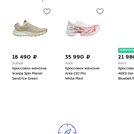
новинк
18 490 ₽
35 990 ₽
21 98
Scarpa
Anta
Asics
Кроссовки женские
Кроссовки женские
Кроссов
Scarpa Spin Planet
Anta C10 Pro
ASICS Gel
Sand/Ice Green
White/Red
Bluebell/