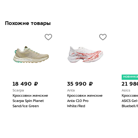
Похожие товары
новинк
18 490 ₽
35 990 ₽
21 98
Scarpa
Anta
Asics
Кроссовки женские
Кроссовки женские
Кроссов
Scarpa Spin Planet
Anta C10 Pro
ASICS Gel
Sand/Ice Green
White/Red
Bluebell/