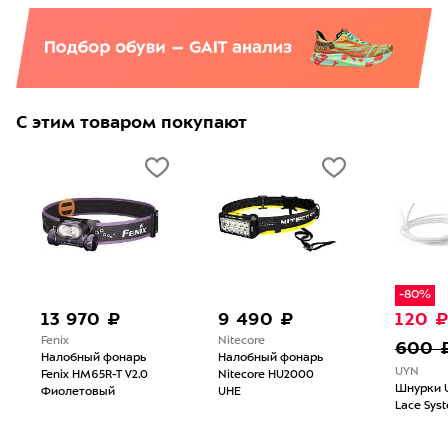
С этим товаром покупают
-80%
13 970 ₽
9 490 ₽
120 
Fenix
Nitecore
600 
Налобный фонарь
Налобный фонарь
UYN
Fenix HM65R-T V2.0
Nitecore HU2000
Шнурки U
Фиолетовый
UHE
Lace Sys