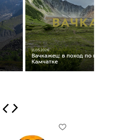
11.05.2026
Вачкажец: в поход по горному массиву
Камчатке
т