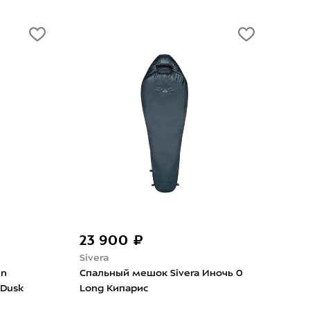
23 900 ₽
27
Sivera
Bas
in
Cпальный мешок Sivera Иночь 0
Спа
 Dusk
Long Кипарис
Chal