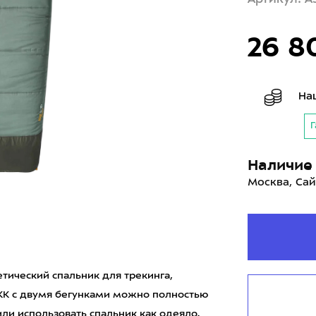
26 8
На
Г
Наличие 
Москва, Сай
етический спальник для трекинга,
YKK с двумя бегунками можно полностью
или использовать спальник как одеяло.