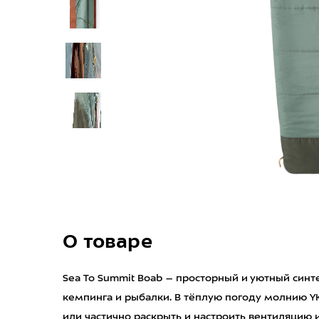
О товаре
Sea To Summit Boab – просторный и уютный синт
кемпинга и рыбалки. В тёплую погоду молнию 
или частично раскрыть и настроить вентиляцию 