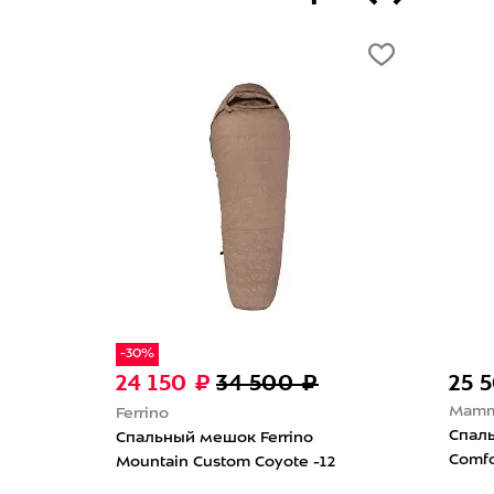
-30%
24 150 ₽
34 500 ₽
25 
Mamm
Ferrino
Спал
Спальный мешок Ferrino
lar
Comfo
Mountain Custom Coyote -12