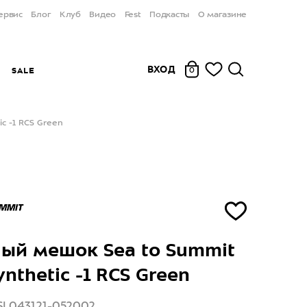
ервис
Блог
Клуб
Видео
Fest
Подкасты
О магазине
ВХОД
Ы
SALE
0
c -1 RCS Green
ый мешок Sea to Summit
nthetic -1 RCS Green
SL043121-052002