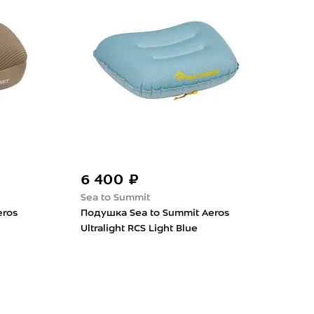
6 400 ₽
6 
Sea to Summit
Sea 
eros
Подушка Sea to Summit Aeros
Под
Ultralight RCS Light Blue
Ultr