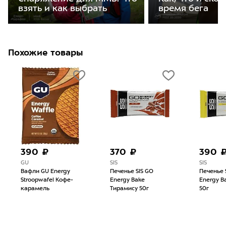
время бега
взять и как выбрать
Похожие товары
390 ₽
370 ₽
390 
GU
SIS
SIS
Вафли GU Energy
Печенье SIS GO
Печенье 
Stroopwafel Кофе-
Energy Bake
Energy B
карамель
Тирамису 50г
50г