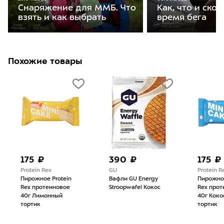
Как, что и скол
Снаряжение для ММБ. Что
время бега
взять и как выбрать
Похожие товары
175 ₽
390 ₽
175 ₽
Protein Rex
GU
Protein R
Пирожное Protein
Вафли GU Energy
Пирожное
Rex протеиновое
Stroopwafel Кокос
Rex прот
40г Лимонный
40г Кок
тортик
тортик