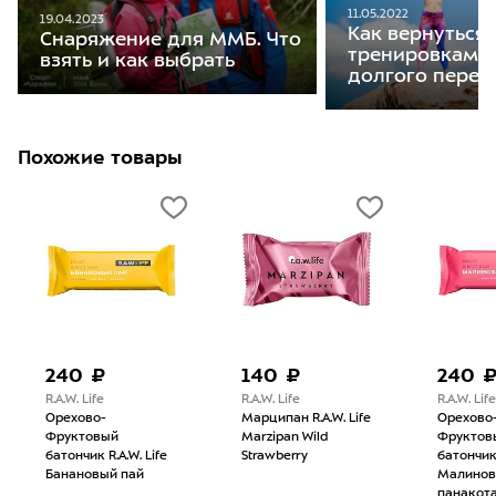
11.05.2022
19.04.2023
Как вернуться 
Снаряжение для ММБ. Что
тренировкам п
взять и как выбрать
долгого перер
Похожие товары
240 ₽
140 ₽
240 
R.A.W. Life
R.A.W. Life
R.A.W. Life
Орехово-
Марципан R.A.W. Life
Орехово
Фруктовый
Marzipan Wild
Фруктов
батончик R.A.W. Life
Strawberry
батончик 
Банановый пай
Малинов
панакот