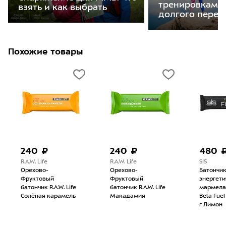
тренировкам п
взять и как выбрать
долгого перер
Похожие товары
240 ₽
240 ₽
480 
R.A.W. Life
R.A.W. Life
SIS
Орехово-
Орехово-
Батончи
Фруктовый
Фруктовый
энергети
батончик R.A.W. Life
батончик R.A.W. Life
мармела
Солёная карамель
Макадамия
Beta Fuel
г Лимон