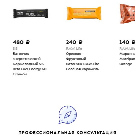
480 ₽
240 ₽
140 
SIS
R.A.W. Life
R.A.W. Life
Батончик
Орехово-
Марципан 
энергетический
Фруктовый
Marzipan
мармеладный SIS
батончик R.A.W. Life
Orange
Beta Fuel Energy 60
Солёная карамель
г Лимон
ПРОФЕССИОНАЛЬНАЯ КОНСУЛЬТАЦИЯ