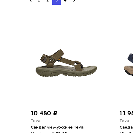
1
2
3
4
10 480 ₽
11 
Teva
Teva
Сандалии мужские Teva
Санда