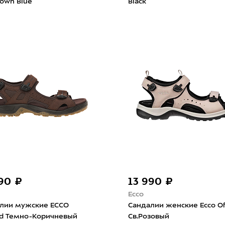
rown Blue
Black
990 ₽
13 990 ₽
Ecco
лии мужские ECCO
Сандалии женские Ecco Of
ad Темно-Коричневый
Св.Розовый