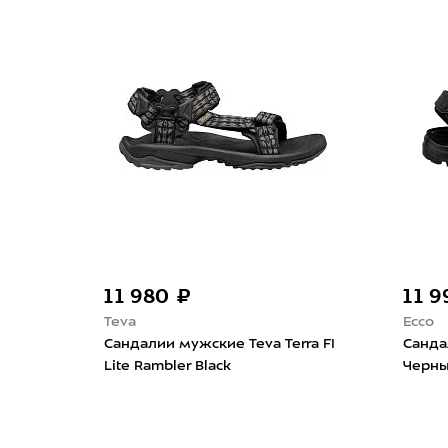
11 980 ₽
11 
Teva
Ecco
Сандалии мужские Teva Terra FI
Санда
Lite Rambler Black
Черн