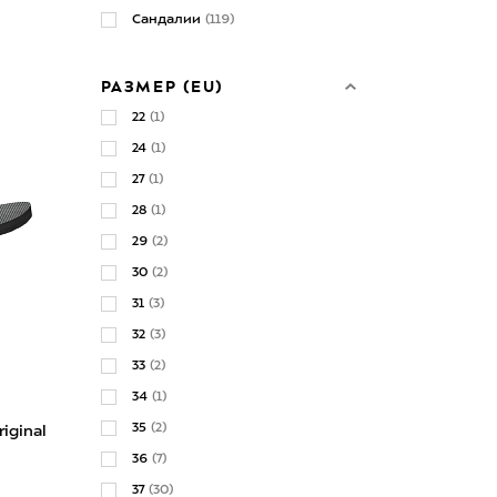
Сандалии
(119)
РАЗМЕР (EU)
22
(1)
24
(1)
27
(1)
28
(1)
29
(2)
30
(2)
31
(3)
32
(3)
33
(2)
34
(1)
35
(2)
iginal
36
(7)
37
(30)