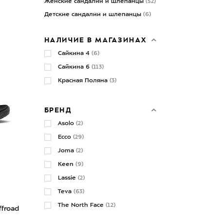
Женские сандалии и шлепанцы
(52)
Детские сандалии и шлепанцы
(6)
НАЛИЧИЕ В МАГАЗИНАХ
Сайкина 4
(6)
Сайкина 6
(113)
Красная Поляна
(3)
БРЕНД
Asolo
(2)
Ecco
(29)
Joma
(2)
Keen
(9)
Lassie
(2)
Teva
(63)
The North Face
(12)
froad