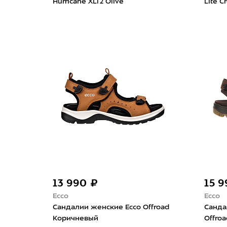
Hurricane XLT2 Olive
Lite C
13 990 ₽
15 
Ecco
Ecco
Сандалии женские Ecco Offroad
Санда
Коричневый
Offro