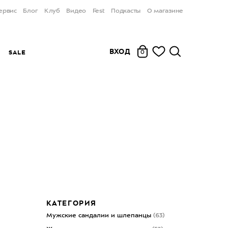
ервис
Блог
Клуб
Видео
Fest
Подкасты
О магазине
ВХОД
Ы
SALE
0
КАТЕГОРИЯ
Мужские сандалии и шлепанцы
(63)