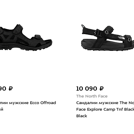
990 ₽
10 090 ₽
The North Face
лии мужские Ecco Offroad
Сандалии мужские The No
ый
Face Explore Camp Tnf Blac
Black