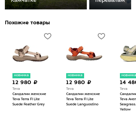
перевалам
Камчатке
Похожие товары
новинка
новинка
новинк
12 980 ₽
12 980 ₽
14 48
Teva
Teva
Teva
Сандалии женские
Сандалии женские
Сандали
Teva Terra FI Lite
Teva Terra FI Lite
Teva Aven
Suede Feather Grey
Suede Languostino
Seagrass
Yellow