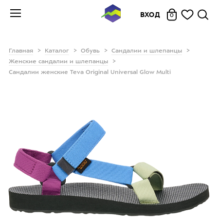
ВХОД
0
Главная
Каталог
Обувь
Сандалии и шлепанцы
Женские сандалии и шлепанцы
Сандалии женские Teva Original Universal Glow Multi