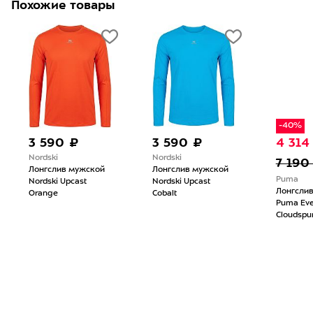
Похожие товары
-40%
3 590 ₽
3 590 ₽
4 314
Nordski
Nordski
7 190
Лонгслив мужской
Лонгслив мужской
Puma
Nordski Upcast
Nordski Upcast
Лонгсли
Orange
Cobalt
Puma Eve
Cloudspu