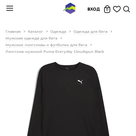
ВХОД
0
Главная
Каталог
Одежда
Одежда для бега
Мужская одежда для бега
Мужские лонгсливы и футболки для бега
Лонгслив мужской Puma Everyday Cloudspun Black