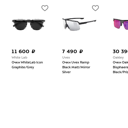
11 600 ₽
7 490 ₽
30 39
White Lab
Uvex
Oakley
Очки WhiteLab Icon
Очки Uvex Ramp
Очки Oak
Graphite/Grey
Black Matt/Mirror
Bisphaer
Silver
Black/Pr