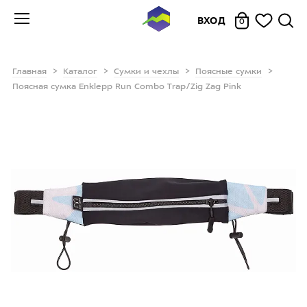
ВХОД
0
Главная
Каталог
Сумки и чехлы
Поясные сумки
Поясная сумка Enklepp Run Combo Trap/Zig Zag Pink