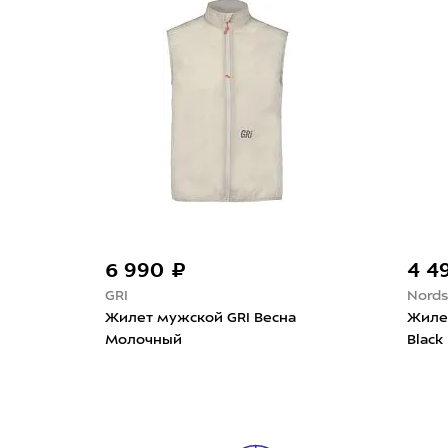
6 990 ₽
4 490 ₽
GRI
Nordski
Жилет мужской GRI Весна
Жилет мужской No
Молочный
Black