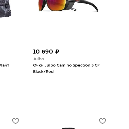
6 490 ₽
30 1
Uvex
Oakle
Очки Uvex LGL 51 Black
Очки O
Matt/Mirror Red
Spaced