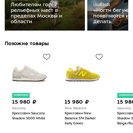
Любителям гор: 7
13.08.2021
рельефных мест в
«Ногти бегуна»
пределах Москвы и
появляются и 
области
делать
Похожие товары
новинка
новинк
15 980 ₽
15 980 ₽
15 98
Saucony
New Balance
Saucony
Кроссовки Saucony
Кроссовки New
Кроссовк
Shadow 5000 White
Balance 574 Darker
Shadow 5
Kelly Green
Beige/Ru