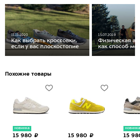
11.11.2020
15.07.2019
Как выбрать кроссовки,
Физическая ак
если у вас плоскостопие
как способ мо
Похожие товары
новинка
новинк
15 980 ₽
15 980 ₽
15 98