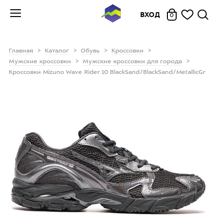
ВХОД
0
Главная
Каталог
Обувь
Кроссовки
Мужские кроссовки
Мужские кроссовки для города
Кроссовки Mizuno Wave Rider 10 BlackSand/BlackSand/MetallicGr