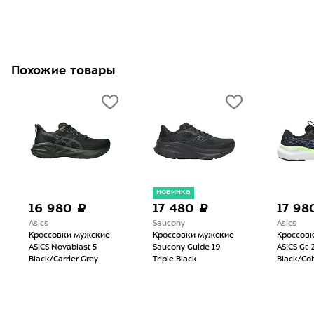
Похожие товары
новинка
16 980 ₽
17 480 ₽
17 98
Asics
Saucony
Asics
Кроссовки мужские
Кроссовки мужские
Кроссов
ASICS Novablast 5
Saucony Guide 19
ASICS Gt-
Black/Carrier Grey
Triple Black
Black/Cob