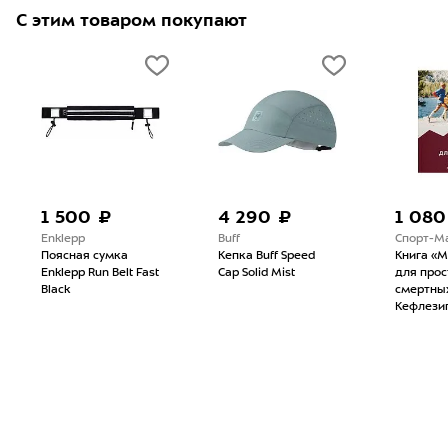
С этим товаром покупают
1 500 ₽
4 290 ₽
1 080
Enklepp
Buff
Спорт-М
Поясная сумка
Кепка Buff Speed
Книга «
Enklepp Run Belt Fast
Cap Solid Mist
для прос
Black
смертны
Кефлези