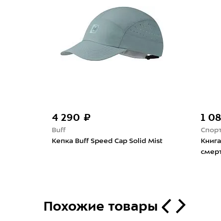
4 290 ₽
1 0
Buff
Спор
 Belt
Кепка Buff Speed Cap Solid Mist
Книг
смер
Похожие товары