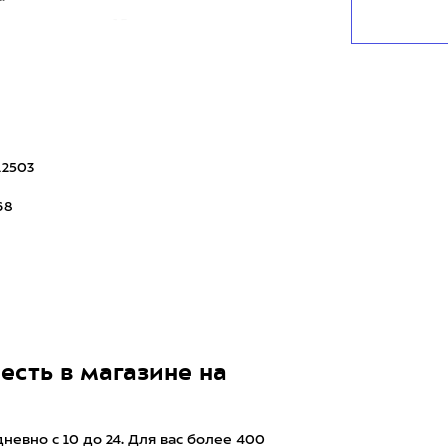
дель стала на 15 г
12503
68
есть в магазине на
евно с 10 до 24. Для вас более 400