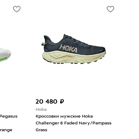
но
20 480 ₽
21
Hoka
Hok
Pegasus
Кроссовки мужские Hoka
Кро
Challenger 8 Faded Navy/Pampass
10 V
Orange
Grass