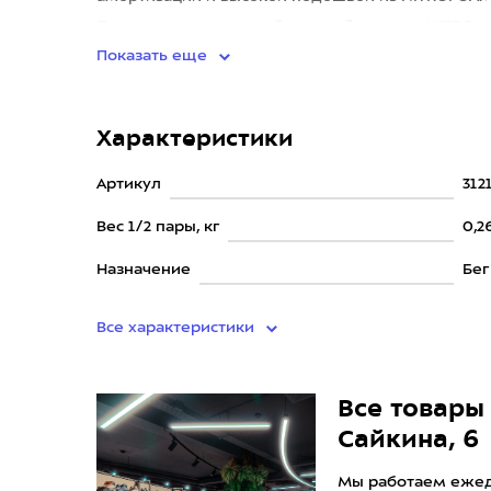
По сравнению с первой версией MagMax NITRO мо
Показать еще
Характеристики
Артикул
312
Вес 1/2 пары, кг
0,2
Назначение
Бег
Все характеристики
Все товары 
Сайкина, 6
Мы работаем ежедн