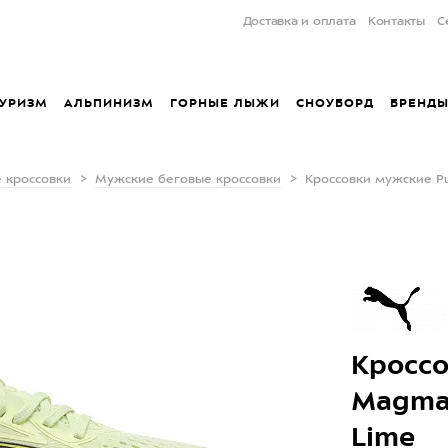
Доставка и оплата
Контакты
С
УРИЗМ
АЛЬПИНИЗМ
ГОРНЫЕ ЛЫЖИ
СНОУБОРД
БРЕНД
 кроссовки
Мужские беговые кроссовки
Кроссовки мужские Pu
Кросс
Magmax
Lime