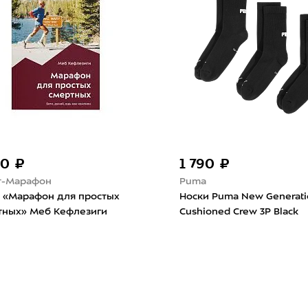
80 ₽
1 790 ₽
т-Марафон
Puma
а «Марафон для простых
Носки Puma New Generati
тных» Меб Кефлезиги
Cushioned Crew 3P Black