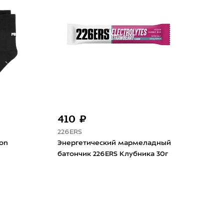
410 ₽
54
226ERS
Lib
on
Энергетический мармеладный
Сол
батончик 226ERS Клубника 30г
Bron
SPF