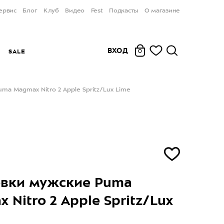
ервис
Блог
Клуб
Видео
Fest
Подкасты
О магазине
ВХОД
Ы
SALE
0
ma Magmax Nitro 2 Apple Spritz/Lux Lime
овки мужские Puma
 Nitro 2 Apple Spritz/Lux