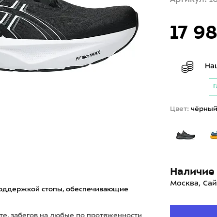
17 9
На
Г
Цвет:
чёрны
Наличие 
Москва, Сай
 поддержкой стопы, обеспечивающие
те, забегов на любые по протяженности