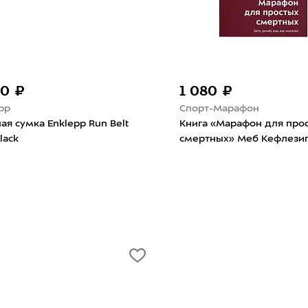
080 ₽
4 290 ₽
рт-Марафон
Buff
га «Марафон для простых
Кепка Buff Speed Cap Sol
ртных» Меб Кефлезиги