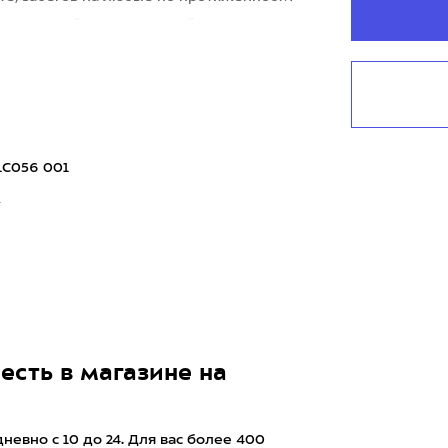
улучшенной межподошвой, в к
1C056 001
7
есть в магазине на
евно с 10 до 24. Для вас более 400