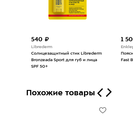
1 500 ₽
1 
Enklepp
Спо
brederm
Поясная сумка Enklepp Run Belt
Кни
и лица
Fast Black
сме
Похожие товары