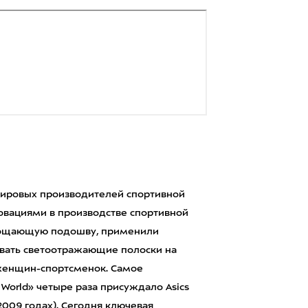
мировых производителей спортивной
нновациями в производстве спортивной
лощающую подошву, применили
овать светоотражающие полоски на
женщин-спортсменок. Самое
 World» четыре раза присуждало Asics
-2009 годах). Сегодня ключевая