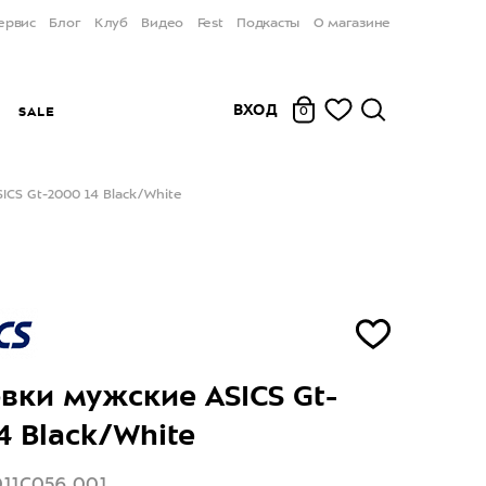
ервис
Блог
Клуб
Видео
Fest
Подкасты
О магазине
ВХОД
Ы
SALE
0
CS Gt-2000 14 Black/White
вки мужские ASICS Gt-
4 Black/White
011C056 001