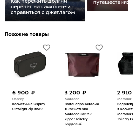
Как пережить долгий
путешествиях
перелёт на самолёте и
справиться с джетлагом
Похожие товары
6 900 ₽
3 200 ₽
2 910
Osprey
Matador
Matador
Косметичка Osprey
Водонепроницаема
Водонеп
Ultralight Zip Black
я косметичка
я космет
Matador FlatPak
Matador 
Zipper Toiletry
Toiletry 
Бордовый