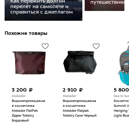
Как пережить долгий
путешествиях
перелёт на самолёте и
справиться с джетлагом
Похожие товары
3 200 ₽
2 910 ₽
5 800
Matador
Matador
Sea to S
Водонепроницаема
Водонепроницаема
Косметич
я косметичка
я косметичка
Summit Ul
Matador FlatPak
Matador Flatpak
Hanging T
Zipper Toiletry
Toiletry Case Чёрный
Light Blu
Бордовый