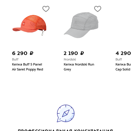
6 290 ₽
2 190 ₽
4 290
Buff
Nordski
Buff
Кепка Buff 5 Panel
Кепка Nordski Run
Кепка Bu
Air Saret Poppy Red
Grey
Cap Solid
ПРОФЕССИОНАЛЬНАЯ КОНСУЛЬТАЦИЯ