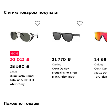
С этим товаром покупают
-30%
20 013 ₽
21 770 ₽
24 69
Oakley
Oakley
28 590 ₽
Очки Oakley
Очки Oakl
Costa
Frogskins Polished
Matte De
Очки Costa Grand
Black/Prizm Black
Tan/Pris
Catalina 580G Hull
White/Gray
Похожие товары