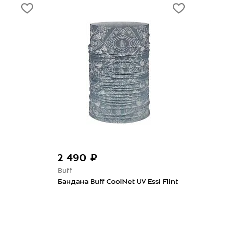
2 490 ₽
2 
Buff
Buff
Бандана Buff CoolNet UV Essi Flint
Банд
Rive