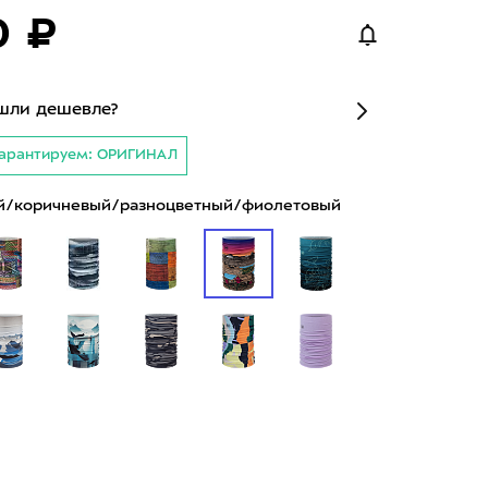
0 ₽
шли дешевле?
арантируем: ОРИГИНАЛ
й/коричневый/разноцветный/фиолетовый