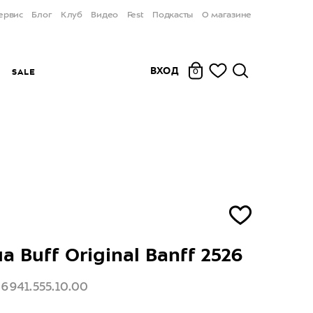
ервис
Блог
Клуб
Видео
Fest
Подкасты
О магазине
ВХОД
Ы
SALE
0
 Buff Original Banff 2526
36941.555.10.00