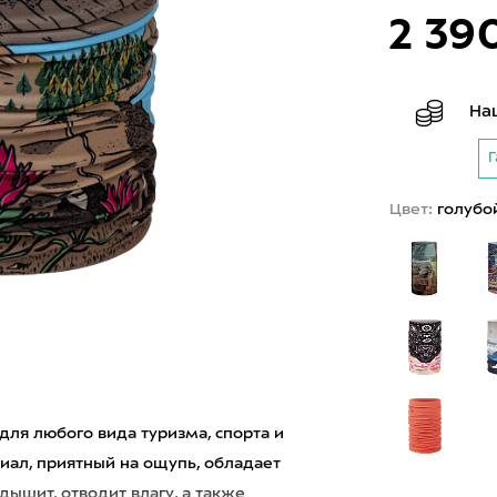
2 39
На
Г
Цвет:
голубо
 для любого вида туризма, спорта и
иал, приятный на ощупь, обладает
ышит, отводит влагу, а также