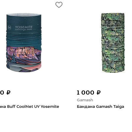
90 ₽
1 000 ₽
Gamash
на Buff CoolNet UV Yosemite
Бандана Gamash Taiga