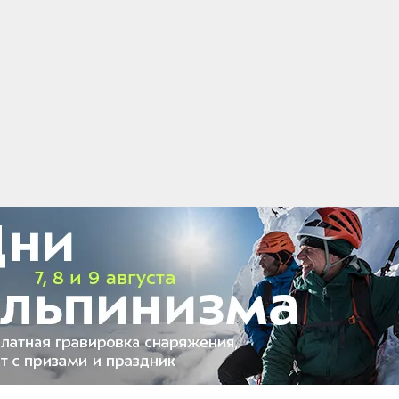
вращается в постоянное явление на городских
сок, реагенты и даже отсутствие оттепелей —
овывается до очень скользкого состояния.
 обуви — прямая дорога в травмпункт. Обычно
еорологи рекомендуют просто не выходить на
 на ней, двигаться суперосторожно. Довольно
сом: а как борется с проблемой скользкой
дошвы