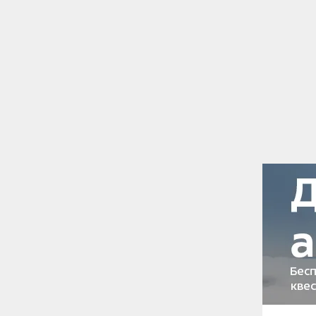
С приходом зимы скользкая наледь пре
улицах. От неё пешеходов не спасают пе
выпадающий снег уплотняется и заполир
В такой обстановке ходьба в скользкой
при появлении гололёдных явлений мет
улицу без крайней нужды, а оказавшись
банально. Поэтому мы и задались вопро
обуви современная outdoor-индустрия?
Зимние по