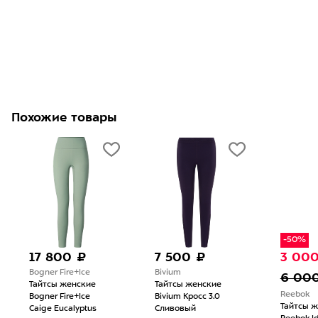
Похожие товары
-50%
17 800 ₽
7 500 ₽
3 00
Bogner Fire+Ice
Bivium
6 00
Тайтсы женские
Тайтсы женские
Reebok
Bogner Fire+Ice
Bivium Кросс 3.0
Тайтсы 
Caige Eucalyptus
Сливовый