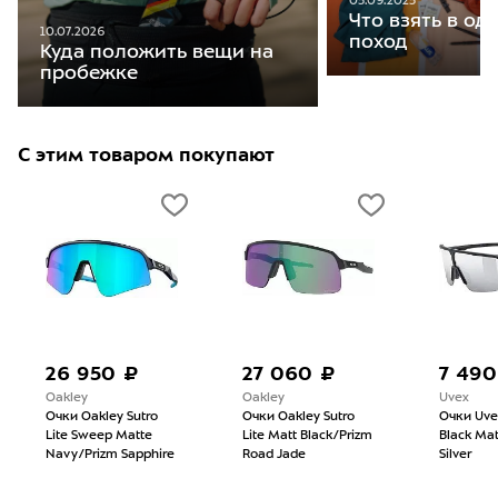
05.09.2025
Что взять в о
10.07.2026
поход
Куда положить вещи на
пробежке
С этим товаром покупают
26 950 ₽
27 060 ₽
7 490
Oakley
Oakley
Uvex
Очки Oakley Sutro
Очки Oakley Sutro
Очки Uv
Lite Sweep Matte
Lite Matt Black/Prizm
Black Mat
Navy/Prizm Sapphire
Road Jade
Silver