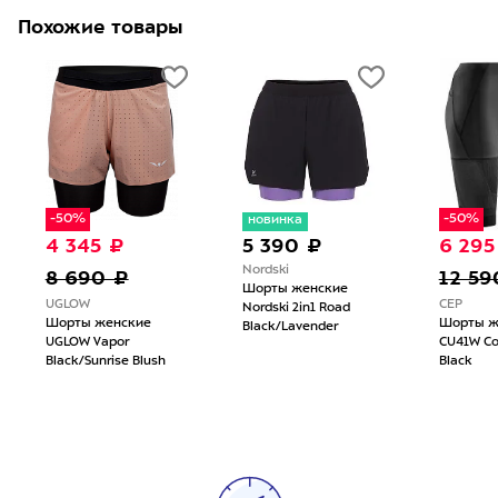
Похожие товары
-50%
-50%
новинка
4 345 ₽
5 390 ₽
6 295
Nordski
8 690 ₽
12 59
Шорты женские
UGLOW
CEP
Nordski 2in1 Road
Шорты женские
Шорты ж
Black/Lavender
UGLOW Vapor
CU41W Co
Black/Sunrise Blush
Black