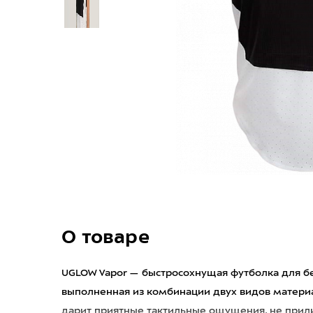
О товаре
UGLOW Vapor — быстросохнущая футболка для бе
выполненная из комбинации двух видов материа
дарит приятные тактильные ощущения, не прили