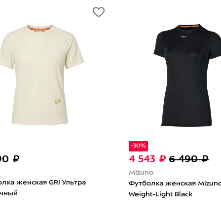
-30%
3 790 ₽
2 653 ₽
3 790 ₽
Mizuno
енская Mizuno
Футболка женская Mizuno
e Iris Bloom
Impulse Core Nantucket Breeze