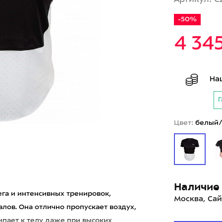
-50%
4 34
На
Г
Цвет:
белый
Наличие 
га и интенсивных тренировок,
Москва, Сай
лов. Она отлично пропускает воздух,
пает к телу даже при высоких