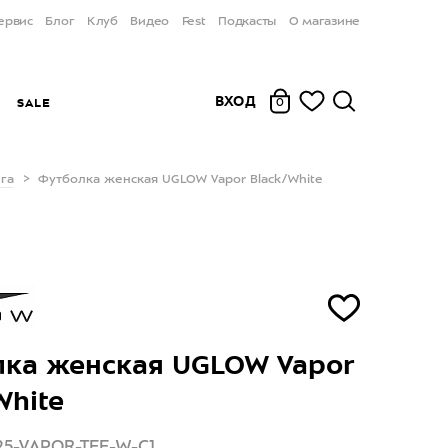
ервис
Блог
Клуб
Видео
Fest
Подкасты
О магазине
ВХОД
Ы
SALE
0
га
Футболка женская UGLOW Vapor Black/White
ка женская UGLOW Vapor
White
25-VAPOR-TEE-W-C1