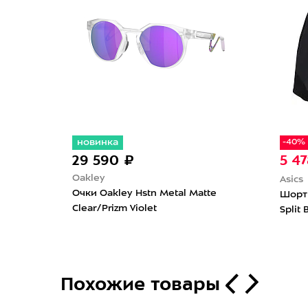
новинка
490 ₽
34 680 ₽
y
Oakley
akley Rslv Matte Trans
Очки Oakley Frogskins Ra
/Prizm Tungsten
Trans Stonewash/Clear/Pri
Deep Water Polarized
Похожие товары