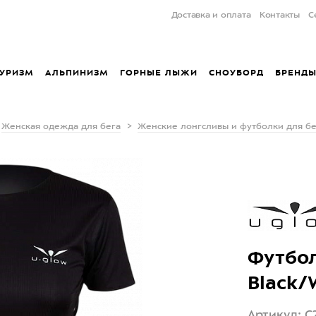
Доставка и оплата
Контакты
С
УРИЗМ
АЛЬПИНИЗМ
ГОРНЫЕ ЛЫЖИ
СНОУБОРД
БРЕНД
Женская одежда для бега
Женские лонгсливы и футболки для бе
Футбол
Black/
Артикул: C