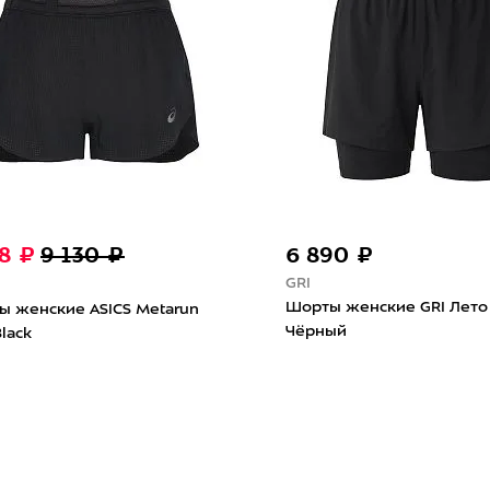
новинка
23 490 ₽
5 
Oakley
Sal
nge
Очки Oakley Helux Trans
Пояс
zm
Stonewash/Prizm Sapphire
Puls