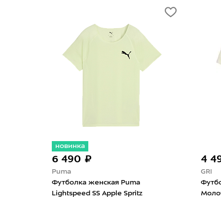
-40%
-30%
5 454 ₽
9 090 ₽
2 653 ₽
UGLOW
Mizuno
Футболка женская UGLOW Speed
Футболка ж
Aero Tigerlily
Impulse Cor