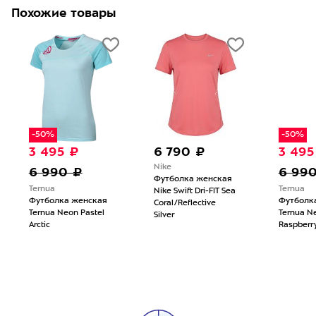
Похожие товары
-50%
-50%
3 495 ₽
6 790 ₽
3 495
Nike
6 990 ₽
6 99
Футболка женская
Ternua
Ternua
Nike Swift Dri-FIT Sea
Футболка женская
Футболк
Coral/Reflective
Ternua Neon Pastel
Ternua N
Silver
Arctic
Raspberr