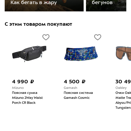
бегунов
Как бегать в жару
С этим товаром покупают
4 990 ₽
4 500 ₽
30 4
Mizuno
Gamash
Oakley
Поясная сумка
Поясная система
Очки Oak
Mizuno 2Way Waist
Gamash Cosmic
Matte Tr
Porch CR Black
Abyss/Pr
Tungsten