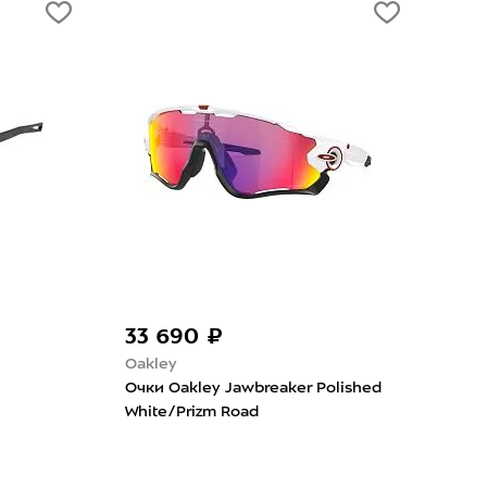
590 ₽
5 490 ₽
Mizuno
Шорты женские Mizuno Alpha
skins Range A
Mid Sailor Blue
ack Polar