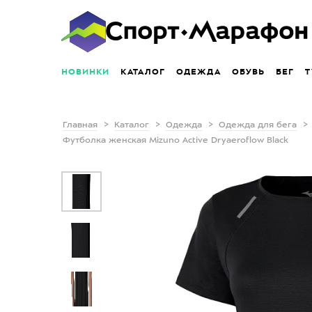
НОВИНКИ
КАТАЛОГ
ОДЕЖДА
ОБУВЬ
БЕГ
Т
Главная
Каталог
Одежда
Одежда для бега
Футболка женская Mizuno Active Dryaeroflow Black