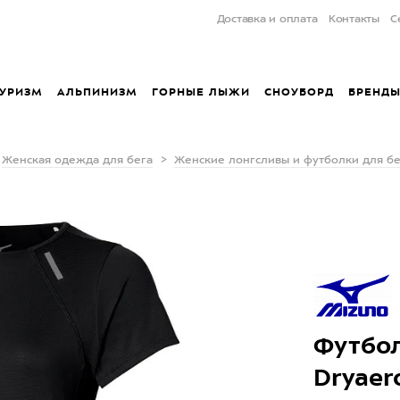
Доставка и оплата
Контакты
С
УРИЗМ
АЛЬПИНИЗМ
ГОРНЫЕ ЛЫЖИ
СНОУБОРД
БРЕНД
Женская одежда для бега
Женские лонгсливы и футболки для бе
Футбол
Dryaer