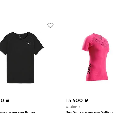
4 890 ₽
4 890 ₽
GRI
GRI
Футболка женская GRI Старт
Футболка женск