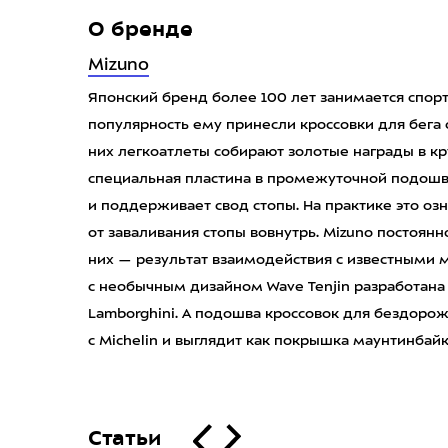
О бренде
Mizuno
Японский бренд более 100 лет занимается спор
популярность ему принесли кроссовки для бега 
них легкоатлеты собирают золотые награды в к
специальная пластина в промежуточной подошве
и поддерживает свод стопы. На практике это о
от заваливания стопы вовнутрь. Mizuno постоян
них — результат взаимодействия с известными
с необычным дизайном Wave Tenjin разработана
Lamborghini. А подошва кроссовок для бездорожь
с Michelin и выглядит как покрышка маунтинбайк
Статьи