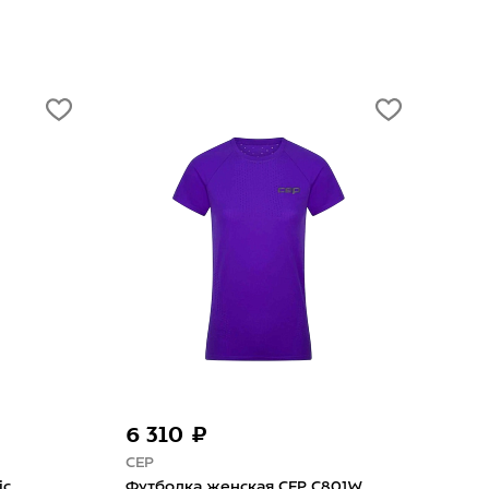
-50%
4 545 ₽
9 090 ₽
UGLOW
ая GRI Старт