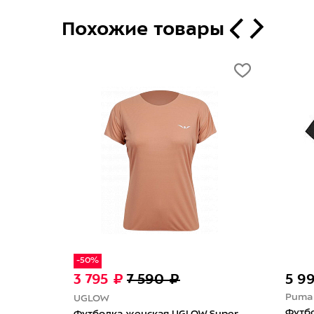
Похожие товары
новинка
4 990 ₽
Mizuno
я CEP C801W
Футболка женская Mizuno Active