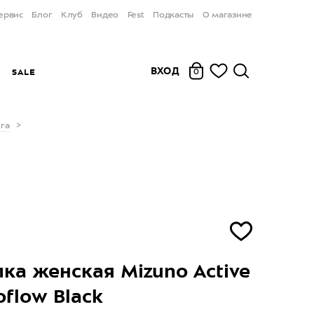
ервис
Блог
Клуб
Видео
Fest
Подкасты
О магазине
ВХОД
Ы
SALE
0
га
ка женская Mizuno Active
oflow Black