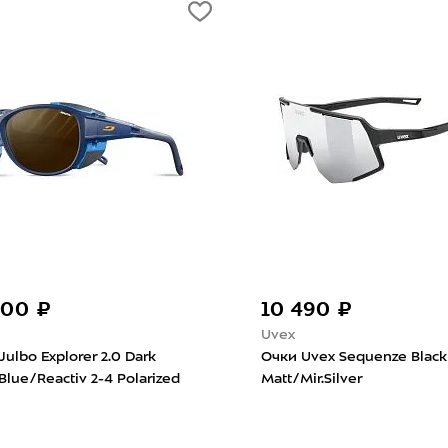
-30%
6 490 ₽
22 113 ₽
31 
GRI
Oakley
Шорты женские GRI Старт
Очки Oakley Frog
Чёрный
Titanium/Prizm Bl