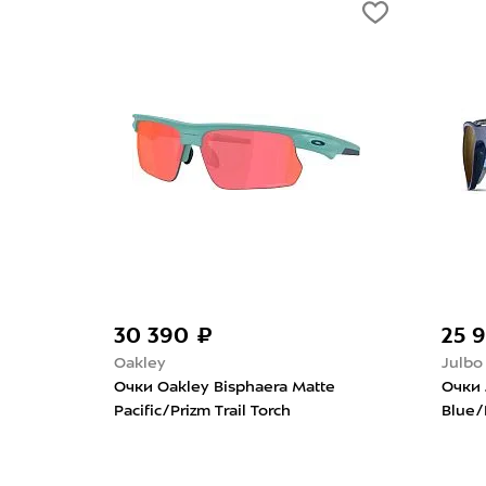
3 790 ₽
Mizuno
eaker Polished
Поясная сумка Mizuno Waist Porch
CR Black