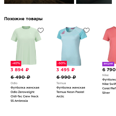
Похожие товары
-40%
-50%
акция
3 894 ₽
3 495 ₽
6 790
Nike
6 490 ₽
6 990 ₽
Футболк
Odlo
Ternua
Nike Swift
Футболка женская
Футболка женская
Coral/Ref
Odlo Zeroweight
Ternua Neon Pastel
Silver
Chill-Tec Crew Neck
Arctic
SS Ambrosia