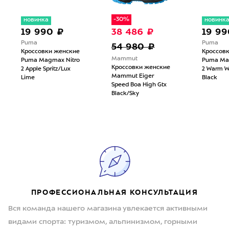
-30%
новинка
новинк
19 990 ₽
38 486 ₽
19 99
Puma
Puma
54 980 ₽
Кроссовки женские
Кроссов
Mammut
Puma Magmax Nitro
Puma Ma
Кроссовки женские
2 Apple Spritz/Lux
2 Warm W
Mammut Eiger
Lime
Black
Speed Boa High Gtx
Black/Sky
ПРОФЕССИОНАЛЬНАЯ КОНСУЛЬТАЦИЯ
Вся команда нашего магазина увлекается активными
видами спорта: туризмом, альпинизмом, горными