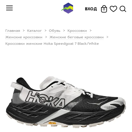
ВХОД
0
Главная
Каталог
Обувь
Кроссовки
Женские кроссовки
Женские беговые кроссовки
Кроссовки женские Hoka Speedgoat 7 Black/White