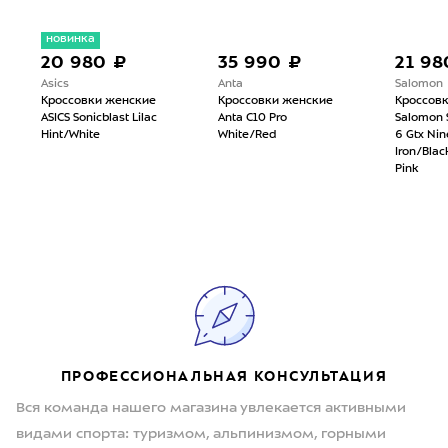
новинка
20 980 ₽
35 990 ₽
21 98
Asics
Anta
Salomon
Кроссовки женские
Кроссовки женские
Кроссов
ASICS Sonicblast Lilac
Anta C10 Pro
Salomon 
Hint/White
White/Red
6 Gtx Nin
Iron/Bla
Pink
ПРОФЕССИОНАЛЬНАЯ КОНСУЛЬТАЦИЯ
Вся команда нашего магазина увлекается активными
видами спорта: туризмом, альпинизмом, горными