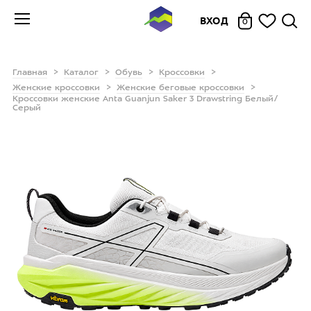
ВХОД
0
Главная
Каталог
Обувь
Кроссовки
Женские кроссовки
Женские беговые кроссовки
Кроссовки женские Anta Guanjun Saker 3 Drawstring Белый/
Серый