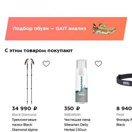
С этим товаром покупают
34 990 ₽
350 ₽
8 940
Black Diamond
SIBEARIAN
Petzl
Треккинговые
Чистящая пена
Фонарь Pe
палки Black
Sibearian Daily
Black
Diamond Alpine
Herbal 150мл