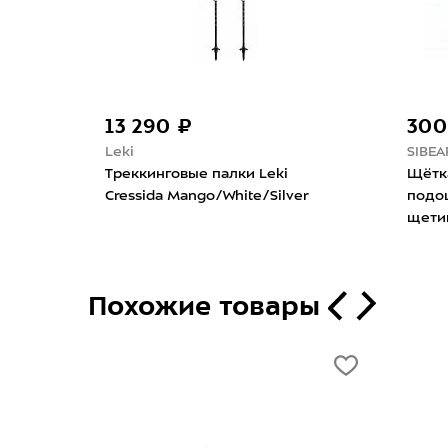
300 ₽
1 300 ₽
SIBEARIAN
Tarrago
Щётка Sibearian для чистки
Пропитка Tar
подошвы с искусственной
100мл Neutra
щетиной
Похожие товары