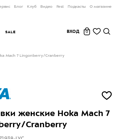
ервис
Блог
Клуб
Видео
Fest
Подкасты
О магазине
ВХОД
Ы
SALE
0
a Mach 7 Lingonberry/Cranberry
вки женские Hoka Mach 7
berry/Cranberry
71938-LYC