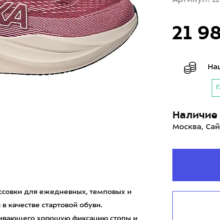
21 9
На
Г
Наличие 
Москва, Сай
оссовки для ежедневных, темповых и
в качестве стартовой обуви.
ечивающего хорошую фиксацию стопы и