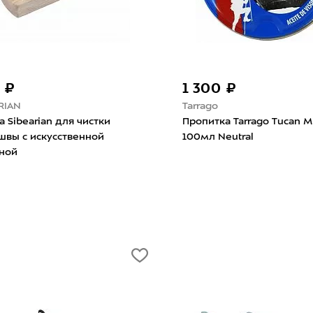
9 270 ₽
Fenix
rago Tucan Mink Oil
Фонарь Fenix HL32RT Black
l