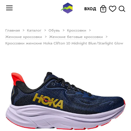
ВХОД
0
Главная
Каталог
Обувь
Кроссовки
Женские кроссовки
Женские беговые кроссовки
Кроссовки женские Hoka Clifton 10 Midnight Blue/Starlight Glow