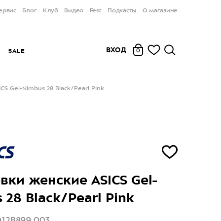
ервис
Блог
Клуб
Видео
Fest
Подкасты
О магазине
ВХОД
Ы
SALE
0
S Gel-Nimbus 28 Black/Pearl Pink
вки женские ASICS Gel-
 28 Black/Pearl Pink
012B899 003