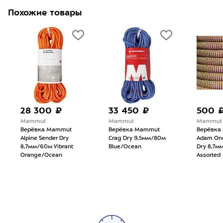
Похожие товары
28 300 ₽
33 450 ₽
500 
Mammut
Mammut
Mammut
Верёвка Mammut
Верёвка Mammut
Верёвка
Alpine Sender Dry
Crag Dry 9,5мм/80м
Adam Ond
8,7мм/60м Vibrant
Blue/Ocean
Dry 8,7м
Orange/Ocean
Assorted