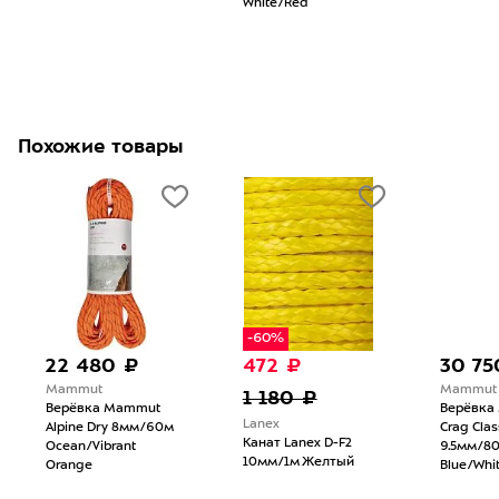
White/Red
Похожие товары
-60%
22 480 ₽
472 ₽
30 75
Mammut
Mammut
1 180 ₽
Верёвка Mammut
Верёвка
Lanex
Alpine Dry 8мм/60м
Crag Clas
Канат Lanex D-F2
Ocean/Vibrant
9.5мм/80
10мм/1м Желтый
Orange
Blue/Whi