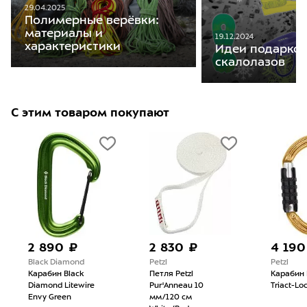
29.04.2025
Полимерные верёвки:
материалы и
19.12.2024
характеристики
Идеи подарков
скалолазов
С этим товаром покупают
2 890 ₽
2 830 ₽
4 190
Black Diamond
Petzl
Petzl
Карабин Black
Петля Petzl
Карабин 
Diamond Litewire
Pur'Anneau 10
Triact-Lo
Envy Green
мм/120 см