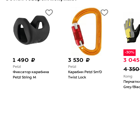
-30%
1 490 ₽
3 530 ₽
3 045
Petzl
Petzl
4 350
Фиксатор карабина
Карабин Petzl Sm'D
Kong
Petzl String M
Twist Lock
Перчатки
Grey/Bla