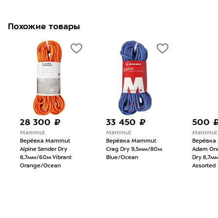
Похожие товары
28 300 ₽
33 450 ₽
500 
Mammut
Mammut
Mammut
Верёвка Mammut
Верёвка Mammut
Верёвка
Alpine Sender Dry
Crag Dry 9,5мм/80м
Adam Ond
8,7мм/60м Vibrant
Blue/Ocean
Dry 8,7м
Orange/Ocean
Assorted