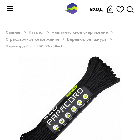
ВХОД
0
Главная
Каталог
Альпинистское снаряжение
Страховочное снаряжение
Веревки, репшнуры
Паракорд Cord 550 30м Black