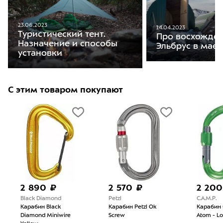
23.06.2023
14.04.2023
Туристический тент.
Про восхожден
Назначение и способы
Эльбрус в мае
установки
С этим товаром покупают
2 890 ₽
2 570 ₽
2 200
Black Diamond
Petzl
C.A.M.P.
Карабин Black
Карабин Petzl Ok
Карабин C
Diamond Miniwire
Screw
Atom - L