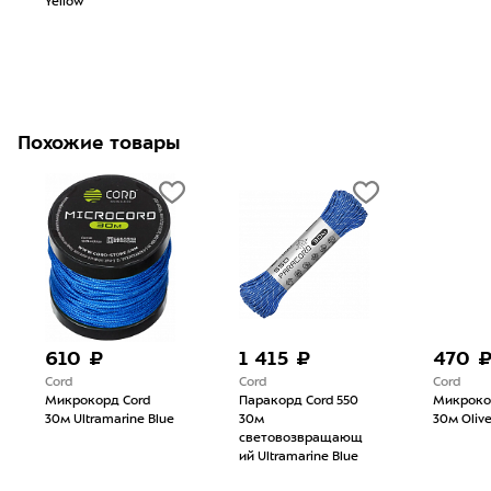
Yellow
Похожие товары
610 ₽
1 415 ₽
470 
Cord
Cord
Cord
Микрокорд Cord
Паракорд Cord 550
Микроко
30м Ultramarine Blue
30м
30м Oliv
световозвращающ
ий Ultramarine Blue