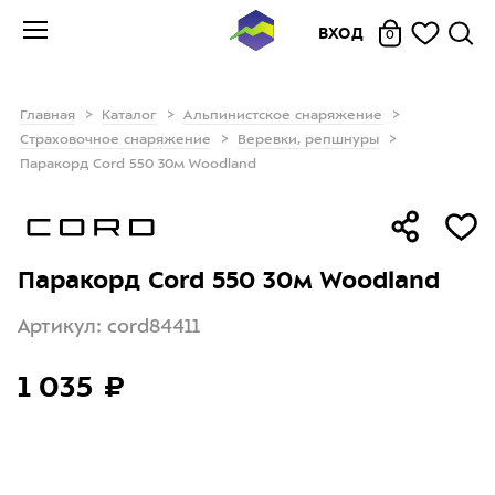
ВХОД
0
Главная
Каталог
Альпинистское снаряжение
Страховочное снаряжение
Веревки, репшнуры
Паракорд Cord 550 30м Woodland
Паракорд Cord 550 30м Woodland
Артикул: cord84411
1 035 ₽