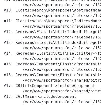
	/var/www/sportmarafon/releases/1523/vendor/elasticsearch/elasticsearch/src/Elasticsearch/Namespaces/AbstractNamespace.php:72

#10: Elasticsearch\Namespaces\AbstractNames
	/var/www/sportmarafon/releases/1523/vendor/elasticsearch/elasticsearch/src/Elasticsearch/Namespaces/IndicesNamespace.php:288

#11: Elasticsearch\Namespaces\IndicesNamesp
	/var/www/sportmarafon/releases/1523/local/lib/redreams/Elastic/Util/IndexUtil.php:80

#12: Redreams\Elastic\Util\IndexUtil->getMap
	/var/www/sportmarafon/releases/1523/local/lib/redreams/Elastic/Util/IndexUtil.php:92

#13: Redreams\Elastic\Util\IndexUtil->getAv
	/var/www/sportmarafon/releases/1523/local/lib/redreams/Elastic/Util/FieldFilter.php:43

#14: Redreams\Elastic\Util\FieldFilter->filt
	/var/www/sportmarafon/releases/1523/local/components/redreams/elastic.products.list/class.php:107

#15: Redreams\Component\ElasticProductsList
	/var/www/sportmarafon/releases/1523/local/components/redreams/elastic.products.list/class.php:69

#16: Redreams\Component\ElasticProductsList
	/var/www/sportmarafon/shared/bitrix/modules/main/classes/general/component.php:656

#17: CBitrixComponent->includeComponent

	/var/www/sportmarafon/shared/bitrix/modules/main/classes/general/main.php:1041

#18: CAllMain->IncludeComponent

	/var/www/sportmarafon/releases/1523/local/templates/main/components/bitrix/catalog/.default/element.php:282
