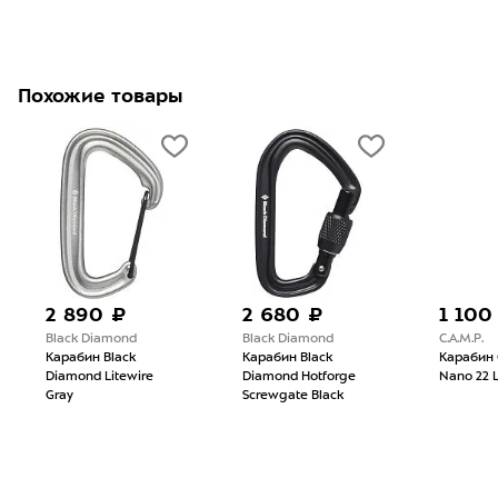
Похожие товары
2 890 ₽
2 680 ₽
1 100
Black Diamond
Black Diamond
C.A.M.P.
Карабин Black
Карабин Black
Карабин C
Diamond Litewire
Diamond Hotforge
Nano 22 L
Gray
Screwgate Black