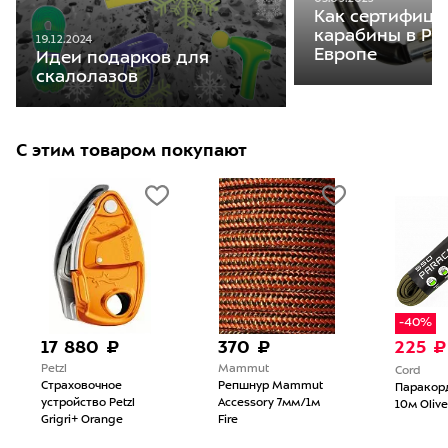
Как сертифици
карабины в Ро
19.12.2024
Европе
Идеи подарков для
скалолазов
С этим товаром покупают
-40%
17 880 ₽
370 ₽
225 ₽
Petzl
Mammut
Cord
Страховочное
Репшнур Mammut
Паракорд
устройство Petzl
Accessory 7мм/1м
10м Olive
Grigri+ Orange
Fire